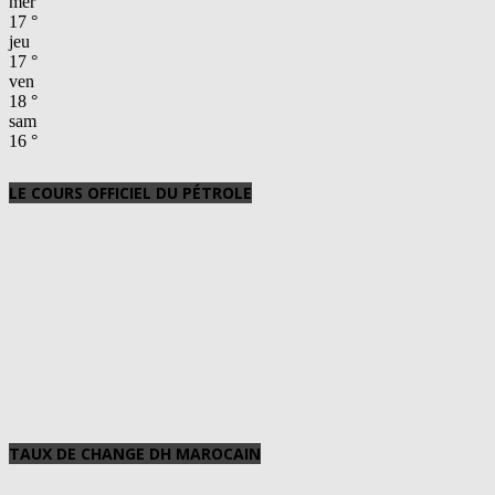
mer
17
°
jeu
17
°
ven
18
°
sam
16
°
LE COURS OFFICIEL DU PÉTROLE
TAUX DE CHANGE DH MAROCAIN