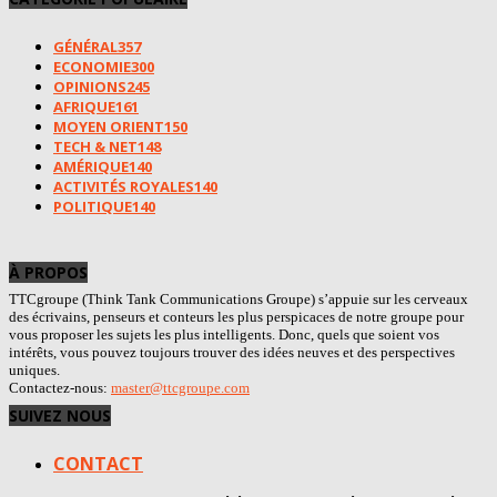
GÉNÉRAL
357
ECONOMIE
300
OPINIONS
245
AFRIQUE
161
MOYEN ORIENT
150
TECH & NET
148
AMÉRIQUE
140
ACTIVITÉS ROYALES
140
POLITIQUE
140
À PROPOS
TTCgroupe (Think Tank Communications Groupe) s’appuie sur les cerveaux
des écrivains, penseurs et conteurs les plus perspicaces de notre groupe pour
vous proposer les sujets les plus intelligents. Donc, quels que soient vos
intérêts, vous pouvez toujours trouver des idées neuves et des perspectives
uniques.
Contactez-nous:
master@ttcgroupe.com
SUIVEZ NOUS
CONTACT