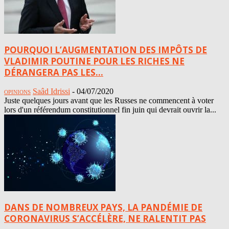
POURQUOI L’AUGMENTATION DES IMPÔTS DE
VLADIMIR POUTINE POUR LES RICHES NE
DÉRANGERA PAS LES...
Saâd Idrissi
-
04/07/2020
OPINIONS
Juste quelques jours avant que les Russes ne commencent à voter
lors d'un référendum constitutionnel fin juin qui devrait ouvrir la...
DANS DE NOMBREUX PAYS, LA PANDÉMIE DE
CORONAVIRUS S’ACCÉLÈRE, NE RALENTIT PAS