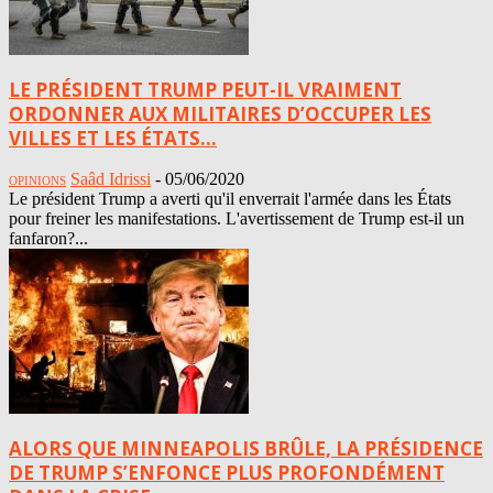
LE PRÉSIDENT TRUMP PEUT-IL VRAIMENT
ORDONNER AUX MILITAIRES D’OCCUPER LES
VILLES ET LES ÉTATS...
Saâd Idrissi
-
05/06/2020
OPINIONS
Le président Trump a averti qu'il enverrait l'armée dans les États
pour freiner les manifestations. L'avertissement de Trump est-il un
fanfaron?...
ALORS QUE MINNEAPOLIS BRÛLE, LA PRÉSIDENCE
DE TRUMP S’ENFONCE PLUS PROFONDÉMENT