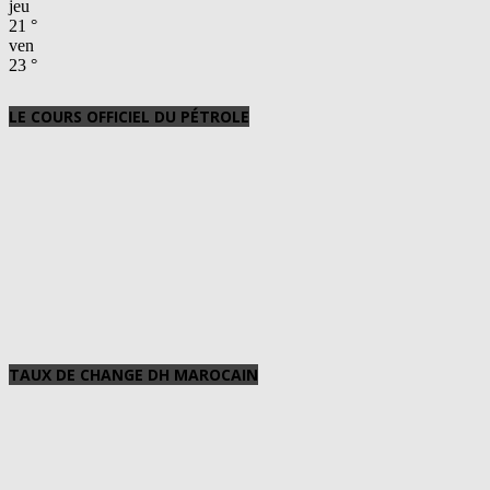
jeu
21
°
ven
23
°
LE COURS OFFICIEL DU PÉTROLE
TAUX DE CHANGE DH MAROCAIN