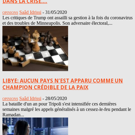
DANS LA CRISE....
Saâd Idrissi
-
31/05/2020
OPINIONS
Les critiques de Trump ont assailli sa gestion à la fois du coronavirus
et des troubles de Minneapolis. Son adversaire électoral,...
LIBYE: AUCUN PAYS N’EST APPARU COMME UN
CHAMPION CRÉDIBLE DE LA PAIX
Saâd Idrissi
-
28/05/2020
OPINIONS
La bataille d'un an pour Tripoli s'est intensifiée ces dernières
semaines malgré les appels généralisés à un cessez-le-feu pendant le
Ramadan...