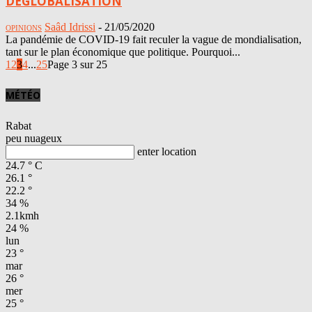
DÉGLOBALISATION
Saâd Idrissi
-
21/05/2020
OPINIONS
La pandémie de COVID-19 fait reculer la vague de mondialisation,
tant sur le plan économique que politique. Pourquoi...
1
2
3
4
...
25
Page 3 sur 25
MÉTÉO
Rabat
peu nuageux
enter location
24.7
°
C
26.1
°
22.2
°
34 %
2.1kmh
24 %
lun
23
°
mar
26
°
mer
25
°