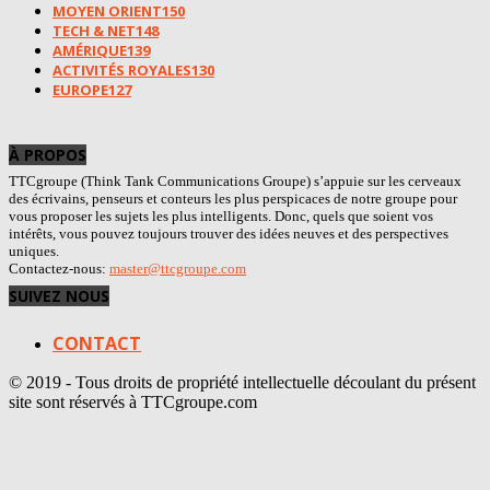
MOYEN ORIENT
150
TECH & NET
148
AMÉRIQUE
139
ACTIVITÉS ROYALES
130
EUROPE
127
À PROPOS
TTCgroupe (Think Tank Communications Groupe) s’appuie sur les cerveaux
des écrivains, penseurs et conteurs les plus perspicaces de notre groupe pour
vous proposer les sujets les plus intelligents. Donc, quels que soient vos
intérêts, vous pouvez toujours trouver des idées neuves et des perspectives
uniques.
Contactez-nous:
master@ttcgroupe.com
SUIVEZ NOUS
CONTACT
© 2019 - Tous droits de propriété intellectuelle découlant du présent
site sont réservés à TTCgroupe.com