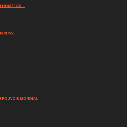
 UN HOMEPOD…
ON RUSSE
E POUVOIR MONDIAL