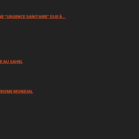
NE “URGENCE SANITAIRE” DUE À…
E AU SAHEL
ORISME MONDIAL