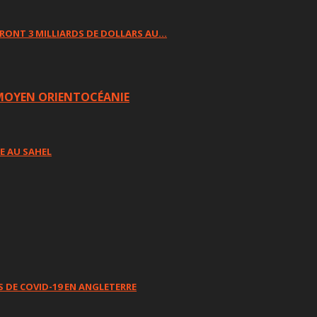
RONT 3 MILLIARDS DE DOLLARS AU…
MOYEN ORIENT
OCÉANIE
E AU SAHEL
 DE COVID-19 EN ANGLETERRE