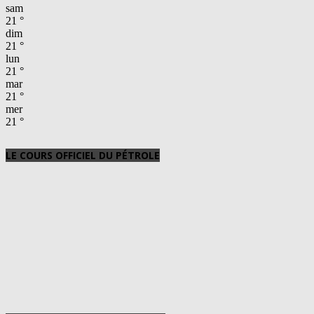
sam
21
°
dim
21
°
lun
21
°
mar
21
°
mer
21
°
LE COURS OFFICIEL DU PÉTROLE