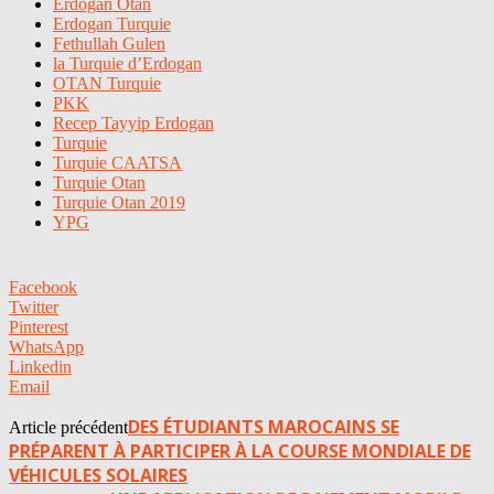
Erdogan Otan
Erdogan Turquie
Fethullah Gulen
la Turquie d’Erdogan
OTAN Turquie
PKK
Recep Tayyip Erdogan
Turquie
Turquie CAATSA
Turquie Otan
Turquie Otan 2019
YPG
Facebook
Twitter
Pinterest
WhatsApp
Linkedin
Email
DES ÉTUDIANTS MAROCAINS SE
Article précédent
PRÉPARENT À PARTICIPER À LA COURSE MONDIALE DE
VÉHICULES SOLAIRES