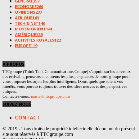
GÉNÉRAL
357
ECONOMIE
260
OPINIONS
237
AFRIQUE
149
TECH & NET
146
MOYEN ORIENT
141
AMÉRIQUE
129
ACTIVITÉS ROYALES
122
EUROPE
119
À PROPOS
TTCgroupe (Think Tank Communications Groupe) s’appuie sur les cerveaux
des écrivains, penseurs et conteurs les plus perspicaces de notre groupe pour
vous proposer les sujets les plus intelligents. Donc, quels que soient vos
intérêts, vous pouvez toujours trouver des idées neuves et des perspectives
uniques.
Contactez-nous:
master@ttcgroupe.com
SUIVEZ NOUS
CONTACT
© 2019 - Tous droits de propriété intellectuelle découlant du présent
site sont réservés à TTCgroupe.com