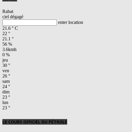
Rabat
ciel dégagé
enter location
21.6
°
C
22
°
21.1
°
56 %
3.6kmh
0 %
jeu
30
°
ven
26
°
sam
24
°
dim
23
°
lun
23
°
LE COURS OFFICIEL DU PÉTROLE